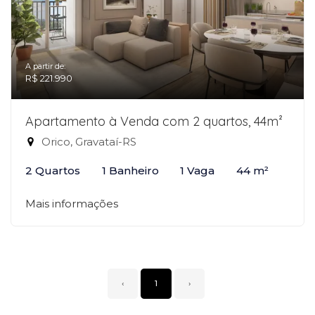
A partir de:
R$ 221.990
Apartamento à Venda com 2 quartos, 44m²
Orico, Gravataí-RS
2 Quartos
1 Banheiro
1 Vaga
44 m²
Mais informações
‹
1
›