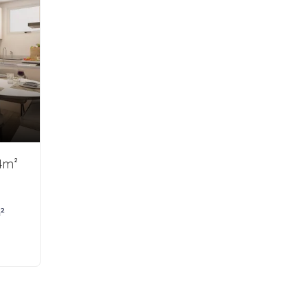
4m²
²