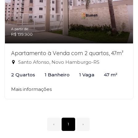
A partir de:
R$ 199.900
Apartamento à Venda com 2 quartos, 47m²
Santo Afonso, Novo Hamburgo-RS
2 Quartos
1 Banheiro
1 Vaga
47 m²
Mais informações
‹
1
›