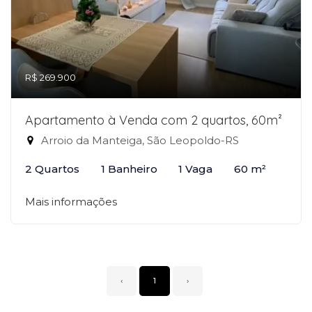
R$ 269.900
Apartamento à Venda com 2 quartos, 60m²
Arroio da Manteiga, São Leopoldo-RS
2 Quartos
1 Banheiro
1 Vaga
60 m²
Mais informações
‹
1
›