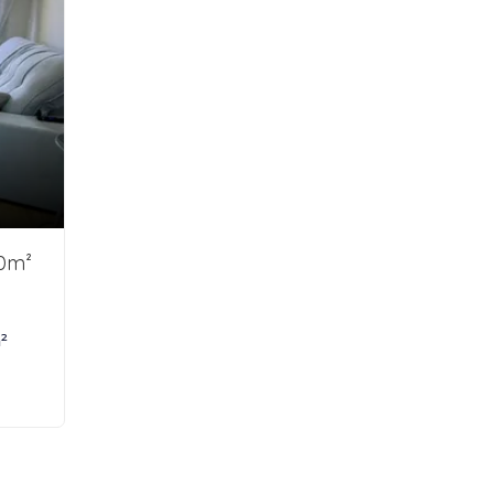
60m²
²