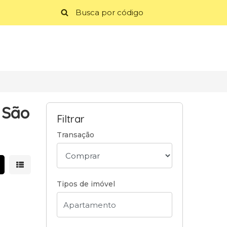
 São
Filtrar
Transação
strar resultados em grade
Mostrar resultados em lista
Tipos de imóvel