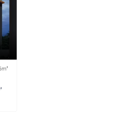
5m²
²