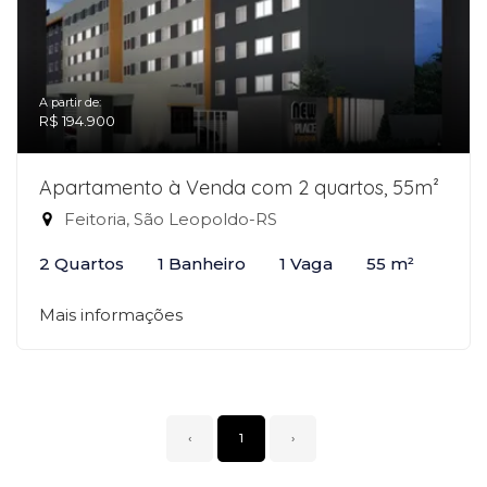
A partir de:
R$ 194.900
Apartamento à Venda com 2 quartos, 55m²
Feitoria, São Leopoldo-RS
2 Quartos
1 Banheiro
1 Vaga
55 m²
Mais informações
‹
1
›