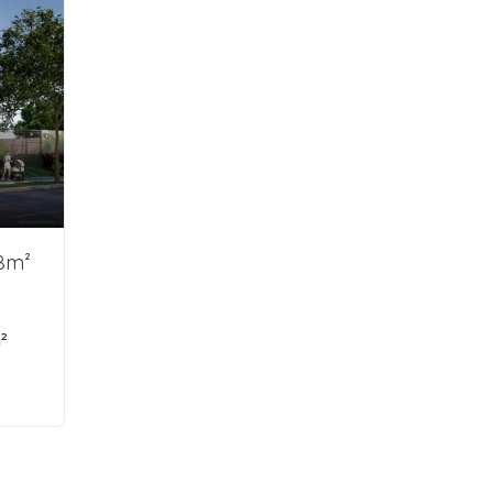
8m²
²