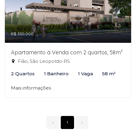
R$ 350.000
Apartamento à Venda com 2 quartos, 58m²
Fião, São Leopoldo-RS
2 Quartos
1 Banheiro
1 Vaga
58 m²
Mais informações
‹
1
›