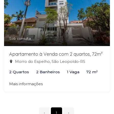
Sob consulta
Apartamento à Venda com 2 quartos, 72m²
Morro do Espelho, São Leopoldo-RS
2 Quartos
2 Banheiros
1 Vaga
72 m²
Mais informações
‹
1
›