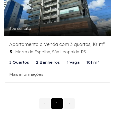
Sob consulta
Apartamento à Venda com 3 quartos, 101m²
Morro do Espelho, São Leopoldo-RS
3 Quartos
2 Banheiros
1 Vaga
101 m²
Mais informações
‹
1
›