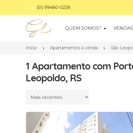
(51) 99480-0228
Página inicial
QUEM SOMOS?
VENDA
Início
Apartamentos à venda
São Leopo
1 Apartamento com Porta
Leopoldo, RS
Ordenar por