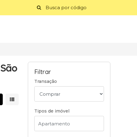
 São
Filtrar
Transação
strar resultados em grade
Mostrar resultados em lista
Tipos de imóvel