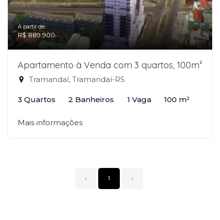
A partir de:
R$ 889.900
Apartamento à Venda com 3 quartos, 100m²
Tramandaí, Tramandaí-RS
3 Quartos
2 Banheiros
1 Vaga
100 m²
Mais informações
‹
1
›