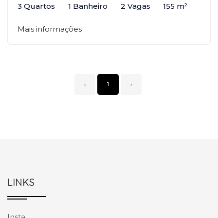
3 Quartos
1 Banheiro
2 Vagas
155 m²
Mais informações
‹
1
›
LINKS
Insta