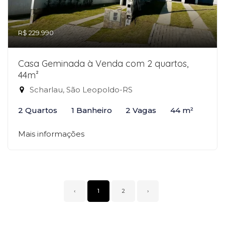
R$ 229.990
Casa Geminada à Venda com 2 quartos,
44m²
Scharlau, São Leopoldo-RS
2 Quartos
1 Banheiro
2 Vagas
44 m²
Mais informações
‹
1
2
›