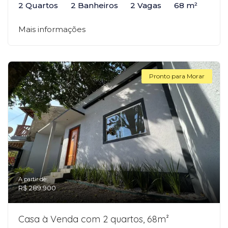
2 Quartos
2 Banheiros
2 Vagas
68 m²
Mais informações
Pronto para Morar
A partir de:
R$ 289.900
Casa à Venda com 2 quartos, 68m²