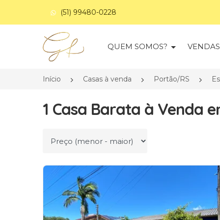
(51) 99480-0228
Página inicial
QUEM SOMOS?
VENDA
Início
Casas à venda
Portão/RS
Es
1 Casa Barata à Venda e
Ordenar por