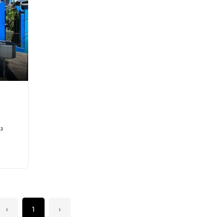
²
‹
1
›