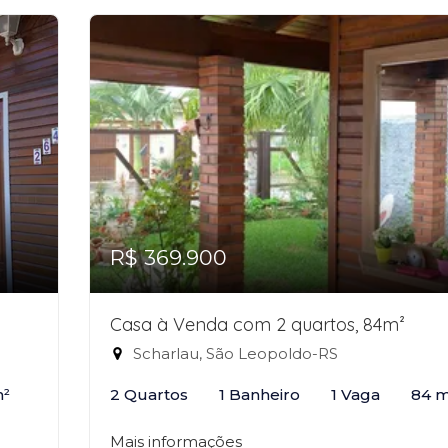
R$ 369.900
Casa à Venda com 2 quartos, 84m²
Scharlau, São Leopoldo-RS
m²
2 Quartos
1 Banheiro
1 Vaga
84 m
Mais informações