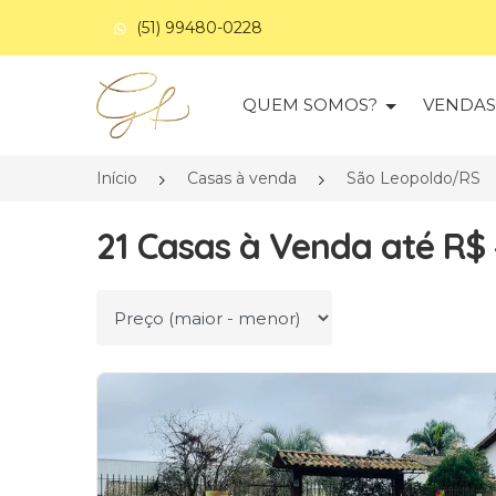
(51) 99480-0228
Página inicial
QUEM SOMOS?
VENDA
Início
Casas à venda
São Leopoldo/RS
21 Casas à Venda até R$
Ordenar por