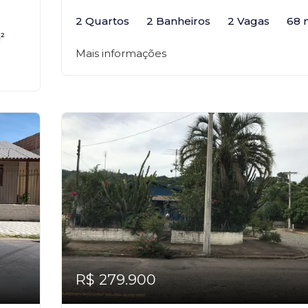
2 Quartos
2 Banheiros
2 Vagas
68 
²
Mais informações
R$ 279.900