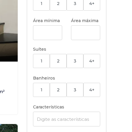
1
2
3
4+
Área mínima
Área máxima
Suítes
1
2
3
4+
Banheiros
1
2
3
4+
m²
Características