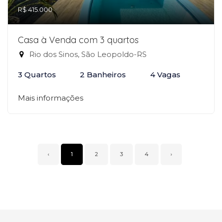
R$ 415.000
Casa à Venda com 3 quartos
Rio dos Sinos, São Leopoldo-RS
3 Quartos
2 Banheiros
4 Vagas
Mais informações
‹
1
2
3
4
›