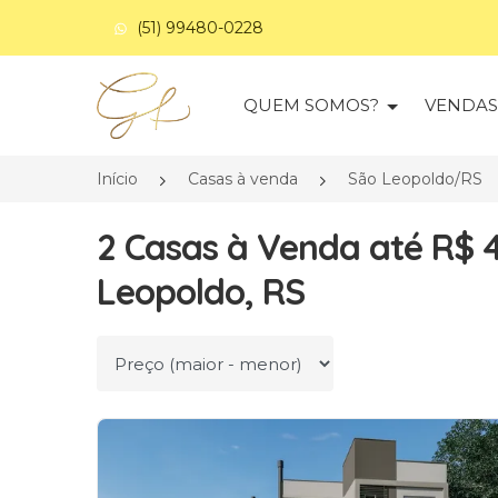
(51) 99480-0228
Página inicial
QUEM SOMOS?
VENDA
Início
Casas à venda
São Leopoldo/RS
2 Casas à Venda até R$ 
Leopoldo, RS
Ordenar por