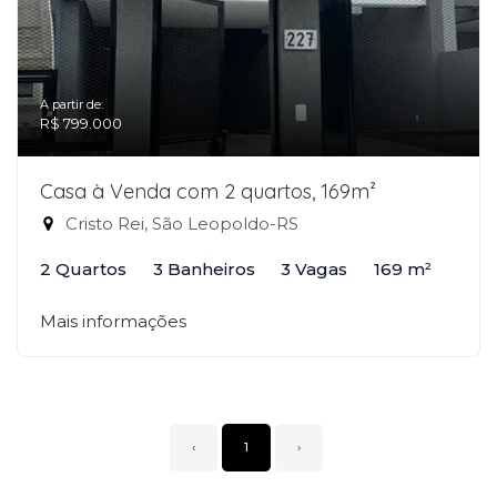
A partir de:
R$ 799.000
Casa à Venda com 2 quartos, 169m²
Cristo Rei, São Leopoldo-RS
2 Quartos
3 Banheiros
3 Vagas
169 m²
Mais informações
‹
1
›