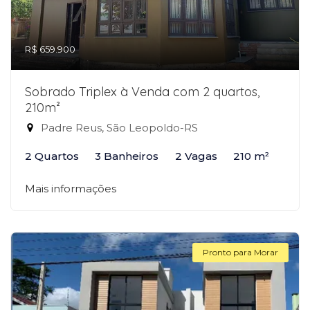
R$ 659.900
Sobrado Triplex à Venda com 2 quartos,
210m²
Padre Reus, São Leopoldo-RS
2 Quartos
3 Banheiros
2 Vagas
210 m²
Mais informações
Pronto para Morar