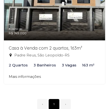
A partir de:
R$ 749.000
Casa à Venda com 2 quartos, 163m²
Padre Reus, São Leopoldo-RS
2 Quartos
3 Banheiros
3 Vagas
163 m²
Mais informações
‹
1
›