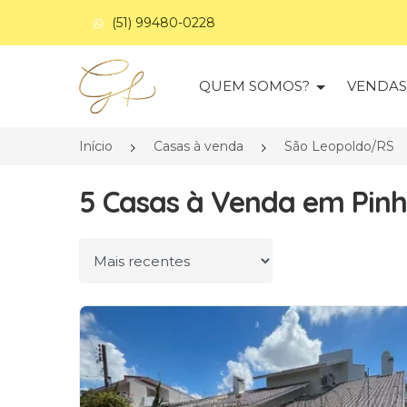
(51) 99480-0228
Página inicial
QUEM SOMOS?
VENDA
Início
Casas à venda
São Leopoldo/RS
5 Casas à Venda em Pinh
Ordenar por