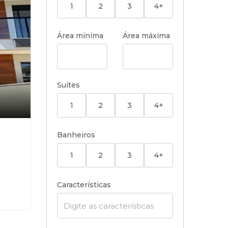
1
2
3
4+
Área mínima
Área máxima
Suítes
1
2
3
4+
Banheiros
1
2
3
4+
Características