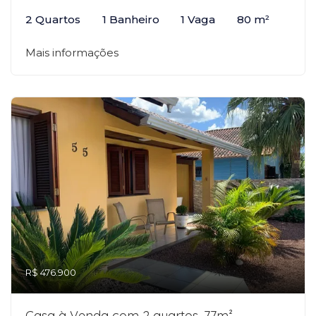
2 Quartos
1 Banheiro
1 Vaga
80 m²
Mais informações
R$ 476.900
Casa à Venda com 2 quartos, 77m²