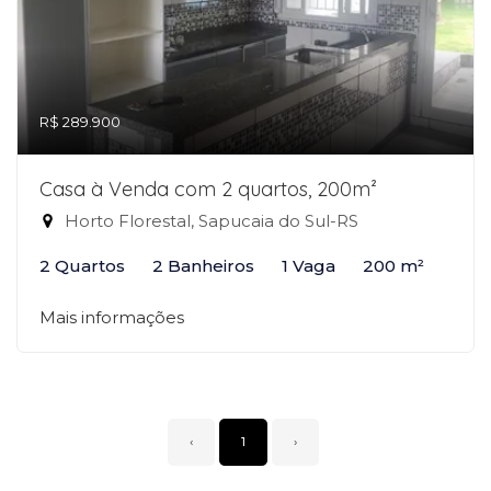
R$ 289.900
Casa à Venda com 2 quartos, 200m²
Horto Florestal, Sapucaia do Sul-RS
2 Quartos
2 Banheiros
1 Vaga
200 m²
Mais informações
‹
1
›