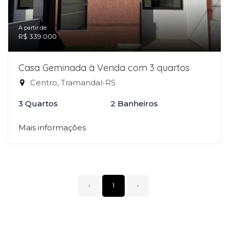
A partir de:
R$ 339.000
Casa Geminada à Venda com 3 quartos
Centro, Tramandaí-RS
3 Quartos
2 Banheiros
Mais informações
‹
1
›