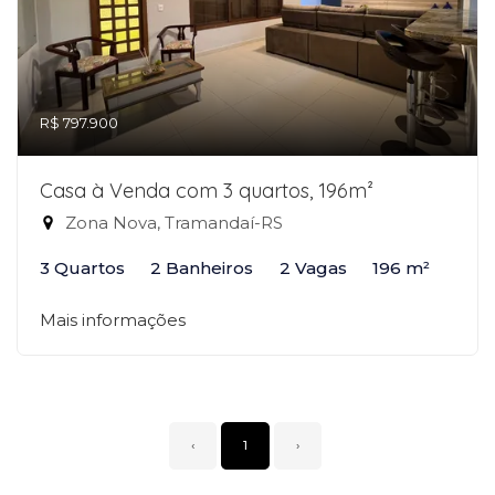
R$ 797.900
Casa à Venda com 3 quartos, 196m²
Zona Nova, Tramandaí-RS
3 Quartos
2 Banheiros
2 Vagas
196 m²
Mais informações
‹
1
›