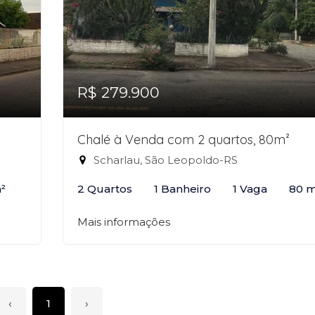
R$ 279.900
Chalé à Venda com 2 quartos, 80m²
Scharlau, São Leopoldo-RS
²
2 Quartos
1 Banheiro
1 Vaga
80 m
Mais informações
‹
1
›