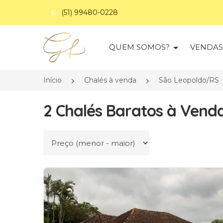
(51) 99480-0228
Página inicial
QUEM SOMOS?
VENDA
Início
Chalés à venda
São Leopoldo/RS
2 Chalés Baratos à Vend
Ordenar por