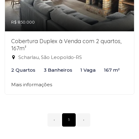
R$ 850.000
Cobertura Duplex à Venda com 2 quartos,
167m²
Scharlau, São Leopoldo-RS
2 Quartos
3 Banheiros
1 Vaga
167 m²
Mais informações
‹
1
›