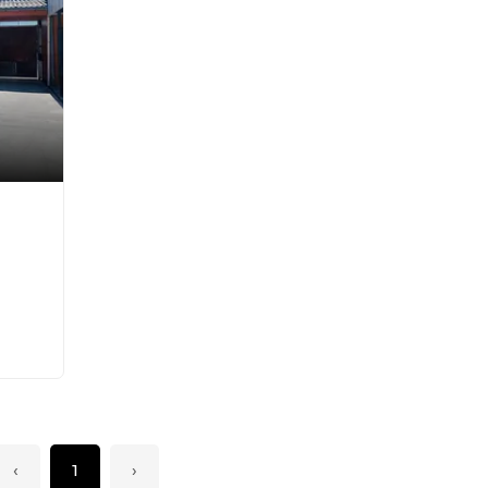
‹
1
›