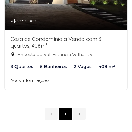
R$ 5.090.000
Casa de Condomínio à Venda com 3
quartos, 408m²
Encosta do Sol, Estância Velha-RS
3 Quartos
5 Banheiros
2 Vagas
408 m²
Mais informações
‹
1
›