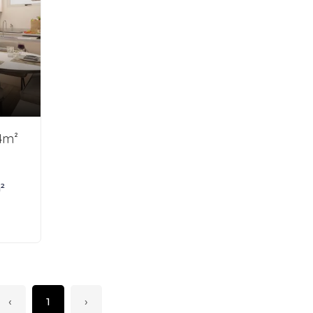
4m²
²
‹
1
›