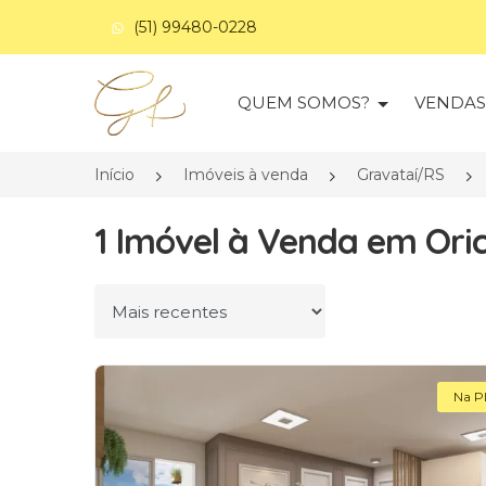
(51) 99480-0228
Página inicial
QUEM SOMOS?
VENDA
Início
Imóveis à venda
Gravataí/RS
1 Imóvel à Venda em Oric
Ordenar por
Na P