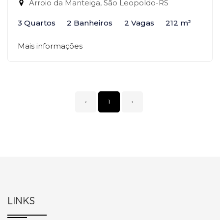
Arroio da Manteiga, São Leopoldo-RS
3 Quartos
2 Banheiros
2 Vagas
212 m²
Mais informações
‹
1
›
LINKS