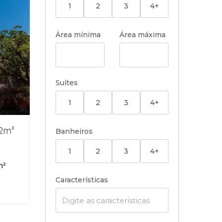
1
2
3
4+
Área mínima
Área máxima
Suítes
1
2
3
4+
72m²
Banheiros
1
2
3
4+
m²
Características