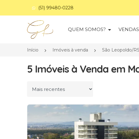
(51) 99480-0228
Página inicial
QUEM SOMOS?
VENDA
Início
Imóveis à venda
São Leopoldo/R
5 Imóveis à Venda em Mo
Ordenar por