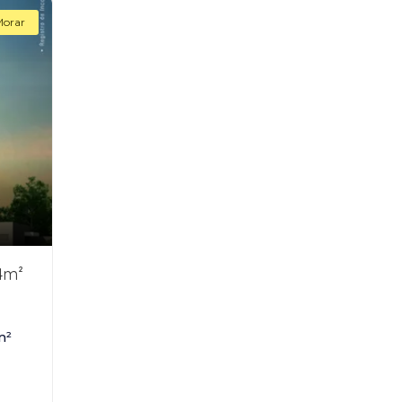
Morar
4m²
m²