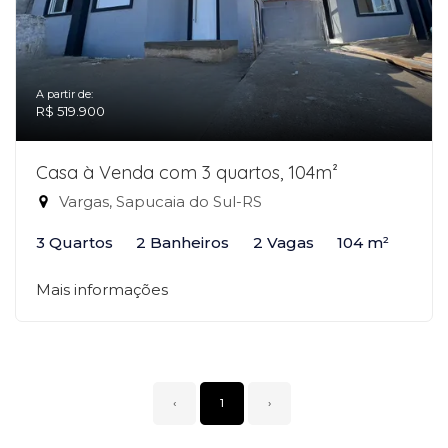
A partir de:
R$ 519.900
Casa à Venda com 3 quartos, 104m²
Vargas, Sapucaia do Sul-RS
3 Quartos
2 Banheiros
2 Vagas
104 m²
Mais informações
‹
1
›