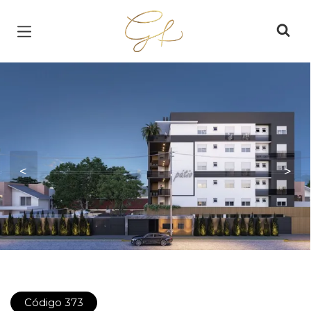
Página inicial
<
>
Código 373