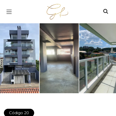
Página inicial
<
>
Código 20