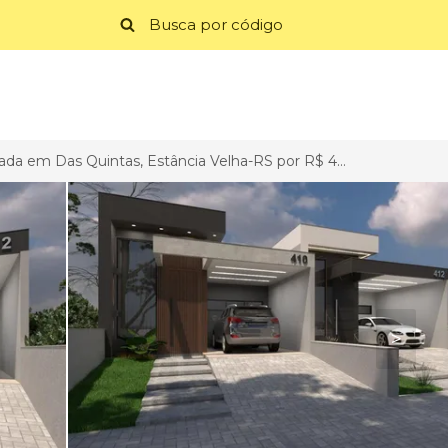
Casa Geminada em Das Quintas, Estância Velha-RS por R$ 449.000
>