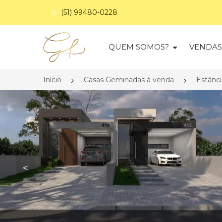
(51) 99480-0228
Página inicial
QUEM SOMOS?
VENDA
Início
Casas Geminadas à venda
Estânci
<