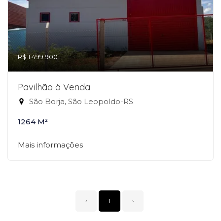
R$ 1.499.900
Pavilhão à Venda
São Borja, São Leopoldo-RS
1264 M²
Mais informações
‹
1
›