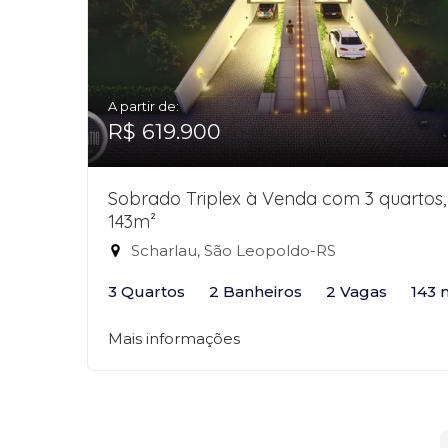
A partir de:
R$ 619.900
Sobrado Triplex à Venda com 3 quartos,
143m²
Scharlau, São Leopoldo-RS
3 Quartos
2 Banheiros
2 Vagas
143 
Mais informações