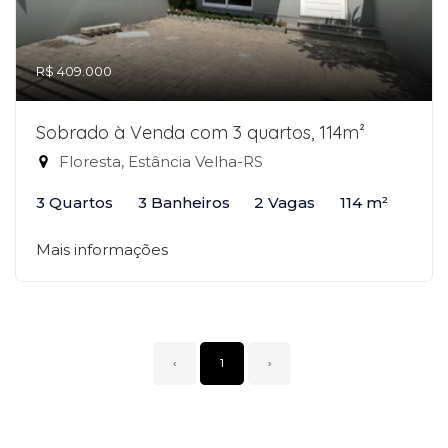
R$ 409.000
Sobrado à Venda com 3 quartos, 114m²
Floresta, Estância Velha-RS
3 Quartos
3 Banheiros
2 Vagas
114 m²
Mais informações
‹
1
›