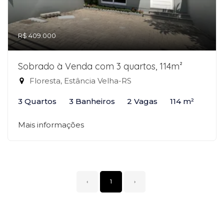
R$ 409.000
Sobrado à Venda com 3 quartos, 114m²
Floresta, Estância Velha-RS
3 Quartos
3 Banheiros
2 Vagas
114 m²
Mais informações
‹
1
›