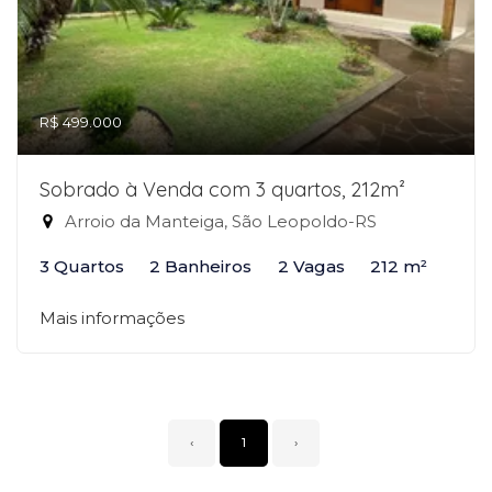
R$ 499.000
Sobrado à Venda com 3 quartos, 212m²
Arroio da Manteiga, São Leopoldo-RS
3 Quartos
2 Banheiros
2 Vagas
212 m²
Mais informações
‹
1
›