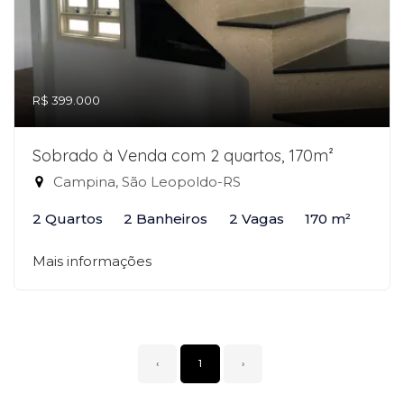
R$ 399.000
Sobrado à Venda com 2 quartos, 170m²
Campina, São Leopoldo-RS
2 Quartos
2 Banheiros
2 Vagas
170 m²
Mais informações
‹
1
›