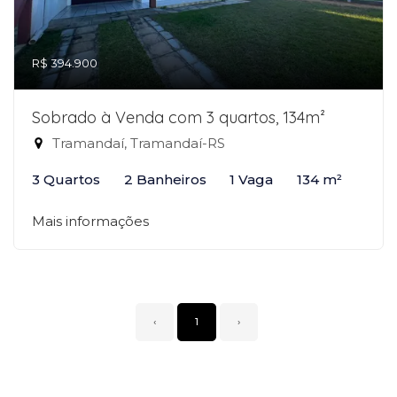
R$ 394.900
Sobrado à Venda com 3 quartos, 134m²
Tramandaí, Tramandaí-RS
3 Quartos
2 Banheiros
1 Vaga
134 m²
Mais informações
‹
1
›