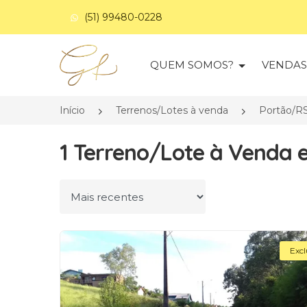
(51) 99480-0228
Página inicial
QUEM SOMOS?
VENDA
Início
Terrenos/Lotes à venda
Portão/R
1 Terreno/Lote à Venda 
Ordenar por
Excl