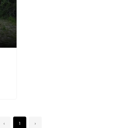
‹
1
›