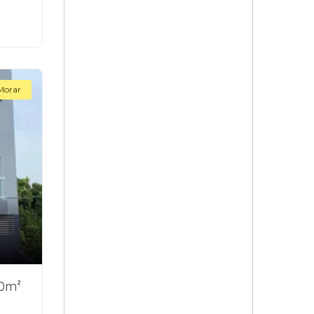
Morar
90m²