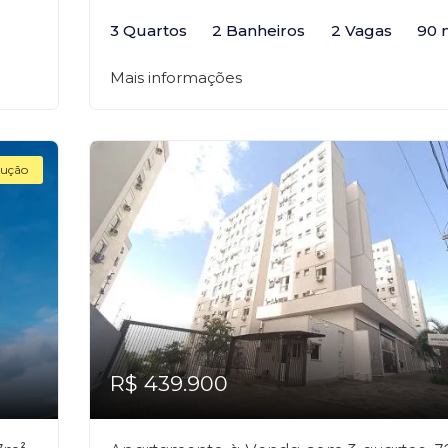
3 Quartos
2 Banheiros
2 Vagas
90 
Mais informações
ução
R$ 439.900