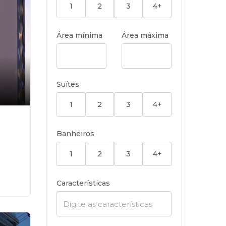
1
2
3
4+
Área mínima
Área máxima
Suítes
1
2
3
4+
Banheiros
1
2
3
4+
Características