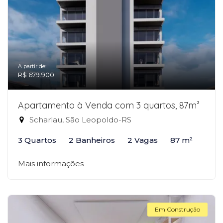
A partir de:
R$ 679.900
Apartamento à Venda com 3 quartos, 87m²
Scharlau, São Leopoldo-RS
3 Quartos
2 Banheiros
2 Vagas
87 m²
Mais informações
Em Construção