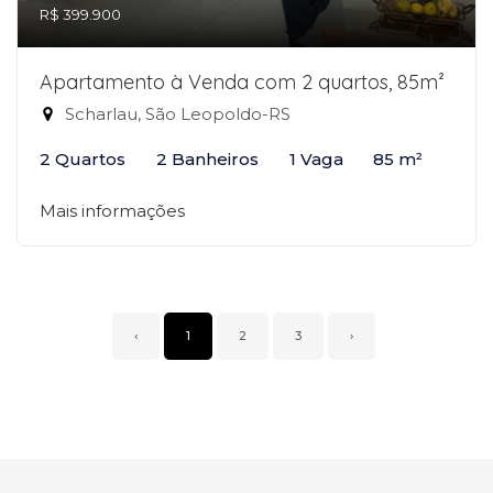
R$ 399.900
Apartamento à Venda com 2 quartos, 85m²
Scharlau, São Leopoldo-RS
2 Quartos
2 Banheiros
1 Vaga
85 m²
Mais informações
‹
1
2
3
›