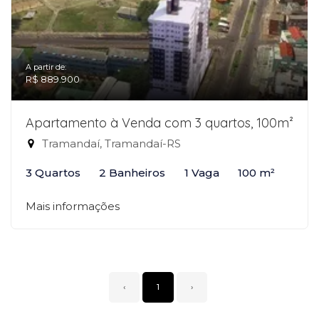
A partir de:
R$ 889.900
Apartamento à Venda com 3 quartos, 100m²
Tramandaí, Tramandaí-RS
3 Quartos
2 Banheiros
1 Vaga
100 m²
Mais informações
‹
1
›