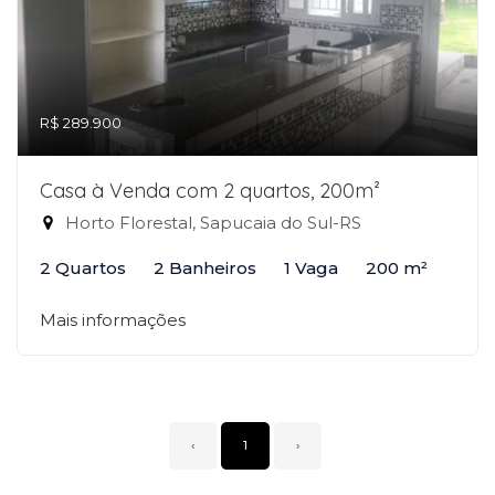
R$ 289.900
Casa à Venda com 2 quartos, 200m²
Horto Florestal, Sapucaia do Sul-RS
2 Quartos
2 Banheiros
1 Vaga
200 m²
Mais informações
‹
1
›